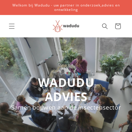
Meteen
Welkom bij Wadudu - uw partner in onderzoek,advies en
naar de
ontwikkeling
content
Winkelwagen
WADUDU
ADVIES
Samen bouwen aan de insectensector